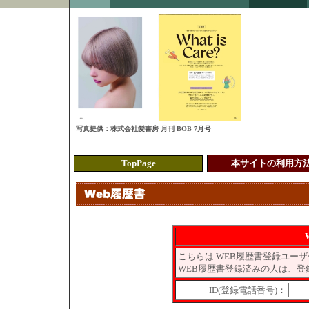
写真提供：株式会社髪書房 月刊 BOB 7月号
TopPage
本サイトの利用
こちらは WEB履歴書登録ユー
WEB履歴書登録済みの人は、登
ID(登録電話番号)：