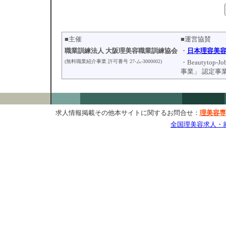
■主催
■運営協賛
職業訓練法人 大阪理美容職業訓練協会
・
日本理容美
(無料職業紹介事業 許可番号 27-ム-3000002)
・Beautytop-J
事業」 認定事
求人情報掲載その他本サイトに関するお問合せ：
理美容専
全国理美容求人・就職情